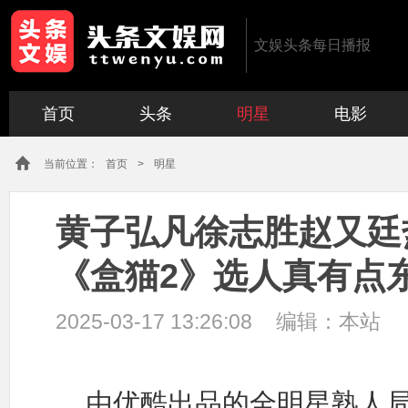
文娱头条每日播报
首页
头条
明星
电影
当前位置：
首页
>
明星
黄子弘凡徐志胜赵又廷
《盒猫2》选人真有点
2025-03-17 13:26:08
编辑：
本站
由优酷出品的全明星熟人