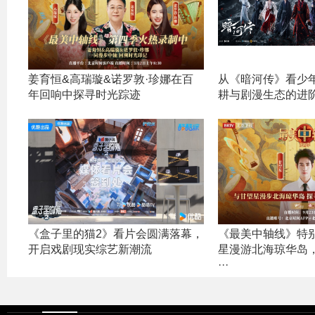
姜育恒&高瑞璇&诺罗敦·珍娜在百
从《暗河传》看少年
年回响中探寻时光踪迹
耕与剧漫生态的进
《盒子里的猫2》看片会圆满落幕，
《最美中轴线》特
开启戏剧现实综艺新潮流
星漫游北海琼华岛
···