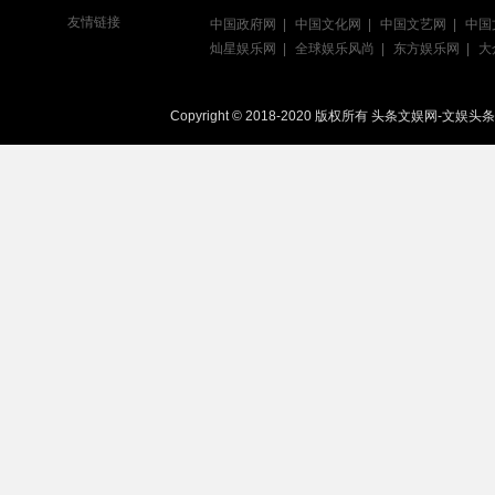
友情链接
中国政府网
中国文化网
中国文艺网
中国
灿星娱乐网
全球娱乐风尚
东方娱乐网
大
Copyright © 2018-2020 版权所有 头条文娱网-文娱