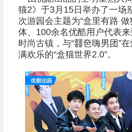
猫2》于3月15日举办了一
次游园会主题为“盒里有路 做
体、100余名优酷用户代表
时尚古镇，与“䨻夿嗨男团”
满欢乐的“盒猫世界2.0”。