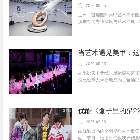
2026-05-25
近日，首届国际美甲艺术周于圆
所未有的专业深度与艺术广度，
间，来自全国及海外的美甲艺术
界誉为“美甲行业里程碑”的专业盛
当艺术遇见美甲：这
2026-05-25
如果说美甲曾经只是妆容与穿搭
尖已经毫无争议地成为了全场绝
影、结构、色彩与材质的交响，
达的全新对话。“和光同尘”这一主
优酷《盒子里的猫2》
2025-02-28
由优酷出品的全明星熟人局爆笑
面。节目一经播出便收获热烈反