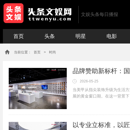
文娱头条每日播报
首页
头条
明星
电影
当前位置：
首页
>
时尚
品牌赞助新标杆：国
2026-05-25
当美甲从指尖装饰升级为生活方
展的黄金窗口期。在这一背景下
质感的内容呈现以及深度的行业
活动的主办方，国际美甲博物馆不
以专业立标准，以匠