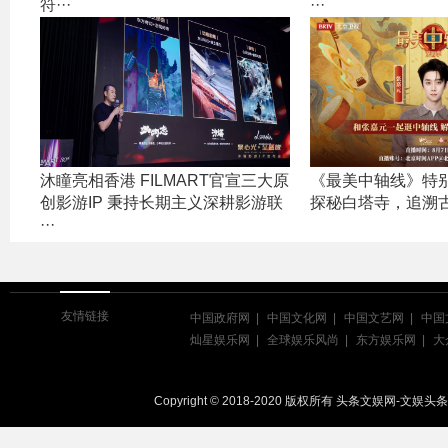
符···
···
沐瞳亮相香港 FILMART官宣三大原
《最美中轴线》特
创影游IP 秉持长期主义深耕影游联
探秘白塔寺，追溯
···
友情链接
中国政府网
中国文化网
中国文艺网
中国
灿星娱乐网
全球娱乐风尚
东方娱乐网
大
Copyright © 2018-2020 版权所有 头条文娱网-文娱